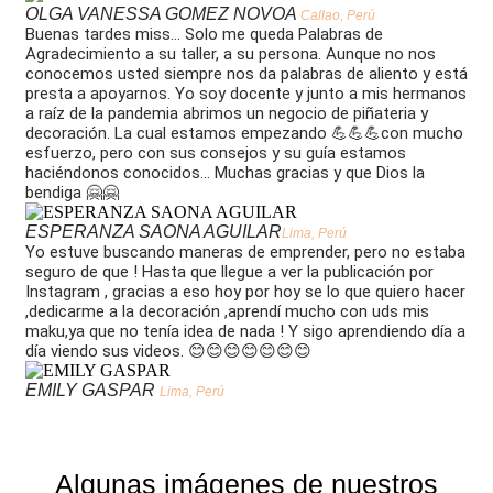
OLGA VANESSA GOMEZ NOVOA
Callao, Perú
Buenas tardes miss... Solo me queda Palabras de
Agradecimiento a su taller, a su persona. Aunque no nos
conocemos usted siempre nos da palabras de aliento y está
presta a apoyarnos. Yo soy docente y junto a mis hermanos
a raíz de la pandemia abrimos un negocio de piñateria y
decoración. La cual estamos empezando 💪💪💪con mucho
esfuerzo, pero con sus consejos y su guía estamos
haciéndonos conocidos... Muchas gracias y que Dios la
bendiga 🤗🤗
ESPERANZA SAONA AGUILAR
Lima, Perú
Yo estuve buscando maneras de emprender, pero no estaba
seguro de que ! Hasta que llegue a ver la publicación por
Instagram , gracias a eso hoy por hoy se lo que quiero hacer
,dedicarme a la decoración ,aprendí mucho con uds mis
maku,ya que no tenía idea de nada ! Y sigo aprendiendo día a
día viendo sus videos. 😊😊😊😊😊😊😊
EMILY GASPAR
Lima, Perú
Algunas imágenes de nuestros