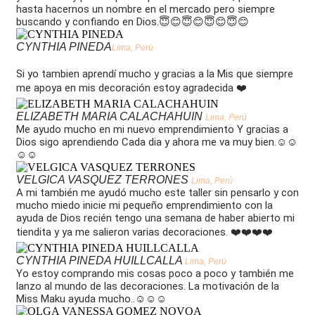
hasta hacernos un nombre en el mercado pero siempre
buscando y confiando en Dios.😇😊😇😊😇😊😇😊
CYNTHIA PINEDA
Lima, Perú
Si yo tambien aprendí mucho y gracias a la Mis que siempre
me apoya en mis decoración estoy agradecida ❤️
ELIZABETH MARIA CALACHAHUIN
Lima, Perú
Me ayudo mucho en mi nuevo emprendimiento Y gracias a
Dios sigo aprendiendo Cada dia y ahora me va muy bien.☺️☺️
☺️☺️
VELGICA VASQUEZ TERRONES
Lima, Perú
A mi también me ayudó mucho este taller sin pensarlo y con
mucho miedo inicie mi pequeño emprendimiento con la
ayuda de Dios recién tengo una semana de haber abierto mi
tiendita y ya me salieron varias decoraciones. ❤️❤️❤️❤️
CYNTHIA PINEDA HUILLCALLA
Lima, Perú
Yo estoy comprando mis cosas poco a poco y también me
lanzo al mundo de las decoraciones. La motivación de la
Miss Maku ayuda mucho..☺️☺️☺️