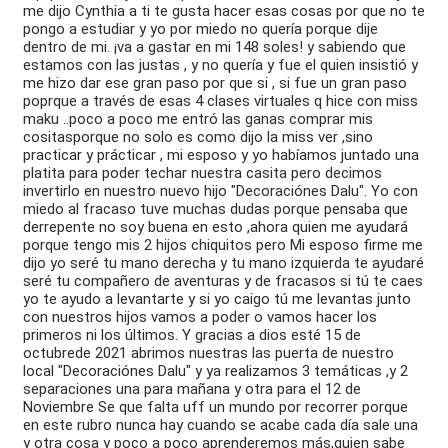
me dijo Cynthia a ti te gusta hacer esas cosas por que no te
pongo a estudiar y yo por miedo no quería porque dije
dentro de mi. ¡va a gastar en mi 148 soles! y sabiendo que
estamos con las justas , y no quería y fue el quien insistió y
me hizo dar ese gran paso por que si , si fue un gran paso
poprque a través de esas 4 clases virtuales q hice con miss
maku ..poco a poco me entró las ganas comprar mis
cositasporque no solo es como dijo la miss ver ,sino
practicar y prácticar , mi esposo y yo habíamos juntado una
platita para poder techar nuestra casita pero decimos
invertirlo en nuestro nuevo hijo "Decoraciónes Dalu". Yo con
miedo al fracaso tuve muchas dudas porque pensaba que
derrepente no soy buena en esto ,ahora quien me ayudará
porque tengo mis 2 hijos chiquitos pero Mi esposo firme me
dijo yo seré tu mano derecha y tu mano izquierda te ayudaré
seré tu compañero de aventuras y de fracasos si tú te caes
yo te ayudo a levantarte y si yo caigo tú me levantas junto
con nuestros hijos vamos a poder o vamos hacer los
primeros ni los últimos. Y gracias a dios esté 15 de
octubrede 2021 abrimos nuestras las puerta de nuestro
local "Decoraciónes Dalu" y ya realizamos 3 temáticas ,y 2
separaciones una para mañana y otra para el 12 de
Noviembre Se que falta uff un mundo por recorrer porque
en este rubro nunca hay cuando se acabe cada día sale una
y otra cosa y poco a poco aprenderemos más,quien sabe