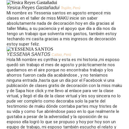
Yesica Reyes Gastañadui
Trujillo, Perú
Mi nombre es Yessenia santos en agosto empecé mis
clases en el taller de miss MAKU inicie sin saber
absolutamente nada de decoración hoy en día gracias al
taller Maku, a su paciencia y el apoyo que día a día nos da
tengo un trabajo que solventa mis gastos, también estoy
techando mi casita gracias a mis ingresos de decoración
estoy super feliz.
YESSENIA SANTOS
Callao, Perú
Hola Mi nombre es cynthia y esta es mi historia ,mi esposo
quedó sin trabajo el mes de agosto y prácticamente nos
quedamos en el aire porque no encontraba trabajo y los
ahorros fueron cada día acabándose , y no teníamos
ninguna entrada ,hasta que un día por el Facebook vi una
publicación de clases gratis de decoración con la miss maku
y de Sapa hice click y me llevo al enlace para ver la clase
virtual, y llegó el día de la clase virtual y les soy sincera no lo
pude ver completo como decoraba solo la parte del
testimonio de maku dónde contaba partes muy tristes de
su vida y como fue abriéndose paso en lo que realmente le
gustaba a pesar de la adversidad y la oposición de su
esposo ella logró lo que se propuso y hoy por hoy son un
equipo de trabajo, mi esposo también escucho el relato y