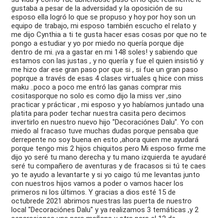
gustaba a pesar de la adversidad y la oposición de su
esposo ella logró lo que se propuso y hoy por hoy son un
equipo de trabajo, mi esposo también escucho el relato y
me dijo Cynthia a ti te gusta hacer esas cosas por que no te
pongo a estudiar y yo por miedo no quería porque dije
dentro de mi. ¡va a gastar en mi 148 soles! y sabiendo que
estamos con las justas , y no quería y fue el quien insistió y
me hizo dar ese gran paso por que si , si fue un gran paso
poprque a través de esas 4 clases virtuales q hice con miss
maku ..poco a poco me entró las ganas comprar mis
cositasporque no solo es como dijo la miss ver ,sino
practicar y prácticar , mi esposo y yo habíamos juntado una
platita para poder techar nuestra casita pero decimos
invertirlo en nuestro nuevo hijo "Decoraciónes Dalu". Yo con
miedo al fracaso tuve muchas dudas porque pensaba que
derrepente no soy buena en esto ,ahora quien me ayudará
porque tengo mis 2 hijos chiquitos pero Mi esposo firme me
dijo yo seré tu mano derecha y tu mano izquierda te ayudaré
seré tu compañero de aventuras y de fracasos si tú te caes
yo te ayudo a levantarte y si yo caigo tú me levantas junto
con nuestros hijos vamos a poder o vamos hacer los
primeros ni los últimos. Y gracias a dios esté 15 de
octubrede 2021 abrimos nuestras las puerta de nuestro
local "Decoraciónes Dalu" y ya realizamos 3 temáticas ,y 2