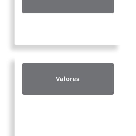
Ser la escuela líder en la formación de
emprendedores del rubro de eventos
Valores
Pasión
Fuerza
Responsabilidad
Voluntad