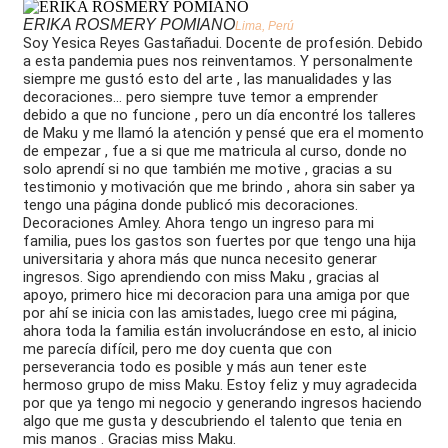
ERIKA ROSMERY POMIANO
Lima, Perú
Soy Yesica Reyes Gastañadui. Docente de profesión. Debido
a esta pandemia pues nos reinventamos. Y personalmente
siempre me gustó esto del arte , las manualidades y las
decoraciones... pero siempre tuve temor a emprender
debido a que no funcione , pero un día encontré los talleres
de Maku y me llamó la atención y pensé que era el momento
de empezar , fue a si que me matricula al curso, donde no
solo aprendí si no que también me motive , gracias a su
testimonio y motivación que me brindo , ahora sin saber ya
tengo una página donde publicó mis decoraciones.
Decoraciones Amley. Ahora tengo un ingreso para mi
familia, pues los gastos son fuertes por que tengo una hija
universitaria y ahora más que nunca necesito generar
ingresos. Sigo aprendiendo con miss Maku , gracias al
apoyo, primero hice mi decoracion para una amiga por que
por ahí se inicia con las amistades, luego cree mi página,
ahora toda la familia están involucrándose en esto, al inicio
me parecía difícil, pero me doy cuenta que con
perseverancia todo es posible y más aun tener este
hermoso grupo de miss Maku. Estoy feliz y muy agradecida
por que ya tengo mi negocio y generando ingresos haciendo
algo que me gusta y descubriendo el talento que tenia en
mis manos . Gracias miss Maku.