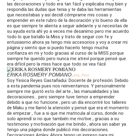
las decoraciones y todo era tan fácil y explicaba muy bien y
respondía las dudas que tenia y te daba las herramientas
que necesitabas y así decidí cómprame mis cosas y
emprender en este rubro de la decoración y lo bueno de ella
es que siempre te alienta a seguir adelante y si necesitas de
su ayuda esta ahí yo a veces me desanimo pero me acuerdo
todo lo que batallo la Miss y trato de seguir con fe y
entusiasmo ahora ya tengo mis accesorios y voy a crear mi
página y siento que si puedo hacerlo tengo mucha
confianza en mi y todo gracias al curso de la MISS porque
siempre he querido pero nunca me atreví porque pensé que
era difícil pero la miss hace que todo se vea fácil.
ERIKA ROSMERY POMIANO
Lima, Perú
Soy Yesica Reyes Gastañadui. Docente de profesión. Debido
a esta pandemia pues nos reinventamos. Y personalmente
siempre me gustó esto del arte , las manualidades y las
decoraciones... pero siempre tuve temor a emprender
debido a que no funcione , pero un día encontré los talleres
de Maku y me llamó la atención y pensé que era el momento
de empezar , fue a si que me matricula al curso, donde no
solo aprendí si no que también me motive , gracias a su
testimonio y motivación que me brindo , ahora sin saber ya
tengo una página donde publicó mis decoraciones.
Decoraciones Amley. Ahora tengo un ingreso para mi