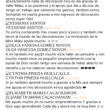
absolutamente nada de decoración hoy en día gracias al
taller Maku, a su paciencia y el apoyo que día a día nos da
tengo un trabajo que solventa mis gastos, también estoy
techando mi casita gracias a mis ingresos de decoración
estoy super feliz.
YESSENIA SANTOS
Callao, Perú
Yo estoy comprando mis cosas poco a poco y también me
lanzo al mundo de las decoraciones. La motivación de la
Miss Maku ayuda mucho..☺️☺️☺️
OLGA VANESSA GOMEZ NOVOA
Callao, Perú
A mi también me ayudó mucho este taller sin pensarlo y con
mucho miedo inicie mi pequeño emprendimiento con la
ayuda de Dios recién tengo una semana de haber abierto mi
tiendita y ya me salieron varias decoraciones. ❤️❤️❤️❤️
CYNTHIA PINEDA HUILLCALLA
Lima, Perú
Si yo tambien aprendí mucho y gracias a la Mis que siempre
me apoya en mis decoración estoy agradecida ❤️
ELIZABETH MARIA CALACHAHUIN
Lima, Perú
Me ayudo mucho en mi nuevo emprendimiento Y gracias a
Dios sigo aprendiendo Cada dia y ahora me va muy bien.☺️☺️