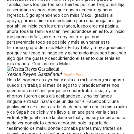
familia, pues los gastos son fuertes por que tengo una hija
universitaria y ahora más que nunca necesito generar
ingresos. Sigo aprendiendo con miss Maku , gracias al
apoyo, primero hice mi decoracion para una amiga por que
por ahí se inicia con las amistades, luego cree mi página,
ahora toda la familia están involucrándose en esto, al inicio
me parecía difícil, pero me doy cuenta que con
perseverancia todo es posible y más aun tener este
hermoso grupo de miss Maku. Estoy feliz y muy agradecida
por que ya tengo mi negocio y generando ingresos haciendo
algo que me gusta y descubriendo el talento que tenia en
mis manos . Gracias miss Maku.
Yesica Reyes Gastañadui
Trujillo, Perú
Hola Mi nombre es cynthia y esta es mi historia ,mi esposo
quedó sin trabajo el mes de agosto y prácticamente nos
quedamos en el aire porque no encontraba trabajo y los
ahorros fueron cada día acabándose , y no teníamos
ninguna entrada ,hasta que un día por el Facebook vi una
publicación de clases gratis de decoración con la miss maku
y de Sapa hice click y me llevo al enlace para ver la clase
virtual, y llegó el día de la clase virtual y les soy sincera no lo
pude ver completo como decoraba solo la parte del
testimonio de maku dónde contaba partes muy tristes de
su vida y como fue abriéndose paso en lo que realmente le