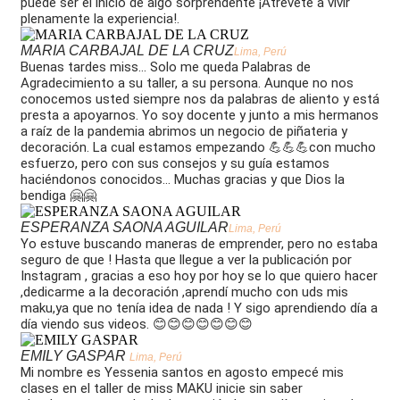
puede ser el inicio de algo sorprendente ¡Atrévete a vivir
plenamente la experiencia!.
MARIA CARBAJAL DE LA CRUZ
Lima, Perú
Buenas tardes miss... Solo me queda Palabras de
Agradecimiento a su taller, a su persona. Aunque no nos
conocemos usted siempre nos da palabras de aliento y está
presta a apoyarnos. Yo soy docente y junto a mis hermanos
a raíz de la pandemia abrimos un negocio de piñateria y
decoración. La cual estamos empezando 💪💪💪con mucho
esfuerzo, pero con sus consejos y su guía estamos
haciéndonos conocidos... Muchas gracias y que Dios la
bendiga 🤗🤗
ESPERANZA SAONA AGUILAR
Lima, Perú
Yo estuve buscando maneras de emprender, pero no estaba
seguro de que ! Hasta que llegue a ver la publicación por
Instagram , gracias a eso hoy por hoy se lo que quiero hacer
,dedicarme a la decoración ,aprendí mucho con uds mis
maku,ya que no tenía idea de nada ! Y sigo aprendiendo día a
día viendo sus videos. 😊😊😊😊😊😊😊
EMILY GASPAR
Lima, Perú
Mi nombre es Yessenia santos en agosto empecé mis
clases en el taller de miss MAKU inicie sin saber