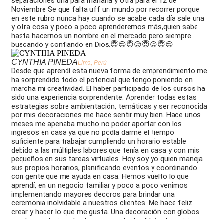
separaciones una para mañana y otra para el 12 de
Noviembre Se que falta uff un mundo por recorrer porque
en este rubro nunca hay cuando se acabe cada día sale una
y otra cosa y poco a poco aprenderemos más,quien sabe
hasta hacernos un nombre en el mercado pero siempre
buscando y confiando en Dios.😇😊😇😊😇😊😇😊
CYNTHIA PINEDA
Lima, Perú
Desde que aprendí esta nueva forma de emprendimiento me
ha sorprendido todo el potencial que tengo poniendo en
marcha mi creatividad. El haber participado de los cursos ha
sido una experiencia sorprendente. Aprender todas estas
estrategias sobre ambientación, temáticas y ser reconocida
por mis decoraciones me hace sentir muy bien. Hace unos
meses me apenaba mucho no poder aportar con los
ingresos en casa ya que no podía darme el tiempo
suficiente para trabajar cumpliendo un horario estable
debido a las múltiples labores que tenía en casa y con mis
pequeños en sus tareas virtuales. Hoy soy yo quien maneja
sus propios horarios, planificando eventos y coordinando
con gente que me ayuda en casa. Hemos vuelto lo que
aprendí, en un negocio familiar y poco a poco venimos
implementando mayores decoros para brindar una
ceremonia inolvidable a nuestros clientes. Me hace feliz
crear y hacer lo que me gusta. Una decoración con globos