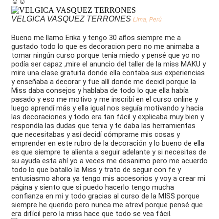
☺️☺️
VELGICA VASQUEZ TERRONES
Lima, Perú
Bueno me llamo Erika y tengo 30 años siempre me a
gustado todo lo que es decoracion pero no me animaba a
tomar ningún curso porque tenia miedo y pensé que yo no
podía ser capaz ,mire el anuncio del taller de la miss MAKU y
mire una clase gratuita donde ella contaba sus experiencias
y enseñaba a decorar y fue allí donde me decidí porque la
Miss daba consejos y hablaba de todo lo que ella había
pasado y eso me motivo y me inscribí en el curso online y
luego aprendí más y ella igual nos seguía motivando y hacia
las decoraciones y todo era tan fácil y explicaba muy bien y
respondía las dudas que tenia y te daba las herramientas
que necesitabas y así decidí cómprame mis cosas y
emprender en este rubro de la decoración y lo bueno de ella
es que siempre te alienta a seguir adelante y si necesitas de
su ayuda esta ahí yo a veces me desanimo pero me acuerdo
todo lo que batallo la Miss y trato de seguir con fe y
entusiasmo ahora ya tengo mis accesorios y voy a crear mi
página y siento que si puedo hacerlo tengo mucha
confianza en mi y todo gracias al curso de la MISS porque
siempre he querido pero nunca me atreví porque pensé que
era difícil pero la miss hace que todo se vea fácil.