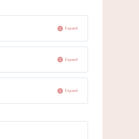
0% COMPLETE
0/1 Steps
aduación
Expand
0% COMPLETE
0/1 Steps
Expand
0% COMPLETE
0/5 Steps
Expand
za-dorado cromado
0% COMPLETE
0/1 Steps