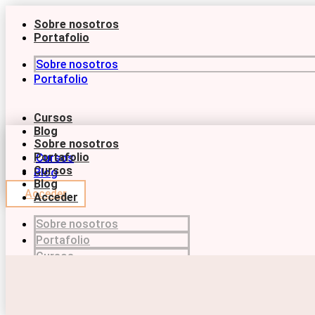
Ir
al
Sobre nosotros
contenido
Portafolio
Sobre nosotros
Portafolio
Cursos
Blog
Sobre nosotros
Portafolio
Cursos
Cursos
Blog
Blog
Acceder
Acceder
Sobre nosotros
Portafolio
Cursos
Blog
Acceder
Acceder