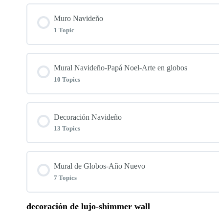
Muro Navideño
1 Topic
Lesson Content
Mural Navideño-Papá Noel-Arte en globos
10 Topics
Muro Navideño
Lesson Content
Decoración Navideño
13 Topics
✨Paso1
Lesson Content
Mural de Globos-Año Nuevo
✨Paso2
7 Topics
✨Paso1
✨Paso3
decoración de lujo-shimmer wall
Lesson Content