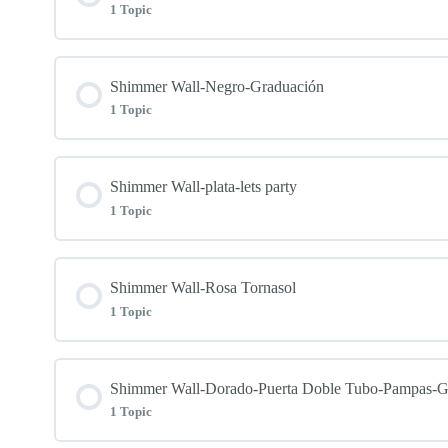
1 Topic
✨Paso9
✨Shimmer Wall-Rosado Niu o Palo Rosa-Happy Bir
✨Paso6
Lesson Content
Shimmer Wall-Negro-Graduación
✨Paso10
1 Topic
✨Paso7
✨Shimmer Wall-Dorado-Oh Baby con Arco al Bord
✨Paso11
Lesson Content
Shimmer Wall-plata-lets party
1 Topic
✨Paso12
Shimmer Wall negro-Graduación
Lesson Content
Shimmer Wall-Rosa Tornasol
✨Paso13
1 Topic
Shimmer Wall-plata-lets party
Lesson Content
Shimmer Wall-Dorado-Puerta Doble Tubo-Pampas
1 Topic
✨Shimmer Wall-Rosa Tornasol