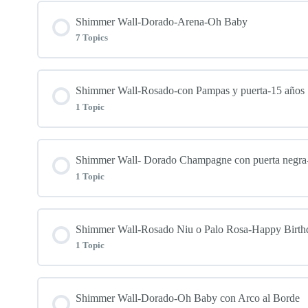
✨Paso2
Shimmer Wall-Dorado-Arena-Oh Baby
✨Paso4
✨Paso1
7 Topics
✨Paso3
✨Paso5
✨Paso2
Lesson Content
Shimmer Wall-Rosado-con Pampas y puerta-15 años
✨Paso4
1 Topic
✨Paso6
✨Paso3
✨Paso1
✨Paso5
Lesson Content
Shimmer Wall- Dorado Champagne con puerta negra
✨Paso7
✨Paso4
✨Paso2
1 Topic
✨Paso6
✨Shimmer Wall-Rosado-con Pampas y puerta-15 añ
✨Paso8
✨Paso5
✨Paso3
Lesson Content
Shimmer Wall-Rosado Niu o Palo Rosa-Happy Birth
✨Paso7
1 Topic
✨Paso9
✨Paso6
✨Paso4
✨Dorado Champagne con puerta negra-Happy Birth
✨Paso8
Lesson Content
Shimmer Wall-Dorado-Oh Baby con Arco al Borde
✨Plantilla Mural de Papá Noel-VER EN MATERI
✨Paso7
✨Paso5