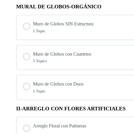
MURAL DE GLOBOS-ORGÁNICO
Lesson Content
Muro de Globos SIN Estructura
Shimmer Wal-Dorado-puerta doble tubo-pampas -Gr
1 Topic
Lesson Content
Muro de Globos con Cuartetos
5 Topics
Directo en la Pared
Lesson Content
Muro de Globos con Duos
1 Topic
Mural de globo con Flor distorsionada/Arena-mosta
II-ARREGLO CON FLORES ARTIFICIALES
Lesson Content
Muro de Globos Beige
Arreglo Floral con Palmeras
Color New